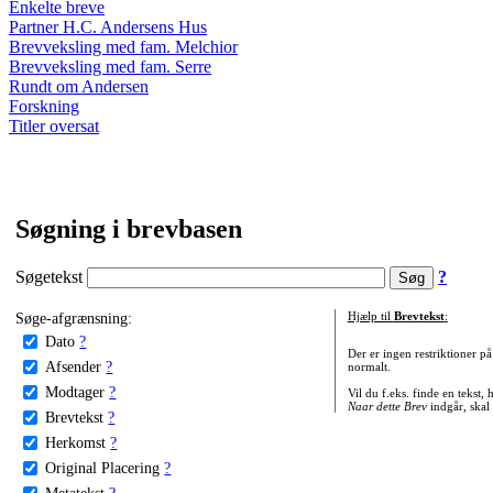
Enkelte breve
Partner H.C. Andersens Hus
Brevveksling med fam. Melchior
Brevveksling med fam. Serre
Rundt om Andersen
Forskning
Titler oversat
Søgning i brevbasen
Søgetekst
?
Søge-afgrænsning:
Hjælp til
Brevtekst
:
Dato
?
Der er ingen restriktioner p
Afsender
?
normalt.
Modtager
?
Vil du f.eks. finde en tekst,
Naar dette Brev
indgår, skal
Brevtekst
?
Herkomst
?
Original Placering
?
Metatekst
?