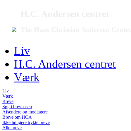
H.C. Andersen centret
The Hans Christian Andersen Centr
Liv
H.C. Andersen centret
Værk
Liv
Værk
Breve
Søg i brevbasen
Afsendere og modtagere
Breve om HCA
Ikke tidligere trykte breve
Alle breve