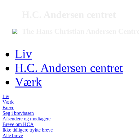
H.C. Andersen centret
The Hans Christian Andersen Centr
Liv
H.C. Andersen centret
Værk
Liv
Værk
Breve
Søg i brevbasen
Afsendere og modtagere
Breve om HCA
Ikke tidligere trykte breve
Alle breve