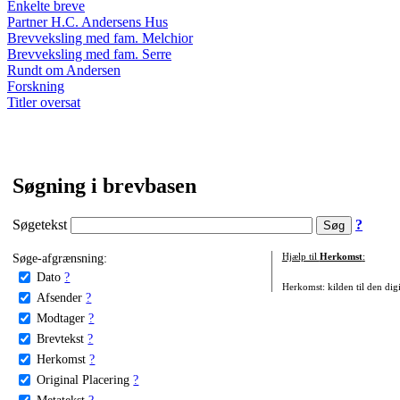
Enkelte breve
Partner H.C. Andersens Hus
Brevveksling med fam. Melchior
Brevveksling med fam. Serre
Rundt om Andersen
Forskning
Titler oversat
Søgning i brevbasen
Søgetekst
?
Søge-afgrænsning:
Hjælp til
Herkomst
:
Dato
?
Herkomst: kilden til den digi
Afsender
?
Modtager
?
Brevtekst
?
Herkomst
?
Original Placering
?
Metatekst
?