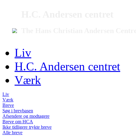
H.C. Andersen centret
The Hans Christian Andersen Centr
Liv
H.C. Andersen centret
Værk
Liv
Værk
Breve
Søg i brevbasen
Afsendere og modtagere
Breve om HCA
Ikke tidligere trykte breve
Alle breve