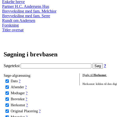
Enkelte breve
Partner H.C. Andersens Hus
Brevveksling med fam. Melchior
Brevveksling med fam. Serre
Rundt om Andersen
Forskning
Titler oversat
Søgning i brevbasen
Søgetekst
?
Søge-afgrænsning:
Hjælp til
Herkomst
:
Dato
?
Herkomst: kilden til den digi
Afsender
?
Modtager
?
Brevtekst
?
Herkomst
?
Original Placering
?
Metatekst
?