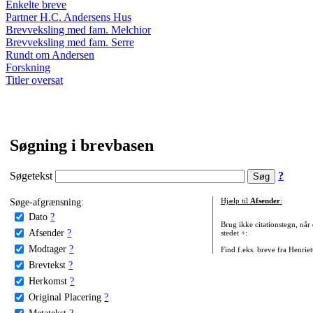
Enkelte breve
Partner H.C. Andersens Hus
Brevveksling med fam. Melchior
Brevveksling med fam. Serre
Rundt om Andersen
Forskning
Titler oversat
Søgning i brevbasen
Søgetekst
?
Søge-afgrænsning:
Hjælp til
Afsender
:
Dato
?
Brug ikke citationstegn, når
Afsender
?
stedet +:
Modtager
?
Find f.eks. breve fra Henrie
Brevtekst
?
Herkomst
?
Original Placering
?
Metatekst
?