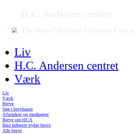
H.C. Andersen centret
The Hans Christian Andersen Centr
Liv
H.C. Andersen centret
Værk
Liv
Værk
Breve
Søg i brevbasen
Afsendere og modtagere
Breve om HCA
Ikke tidligere trykte breve
Alle breve