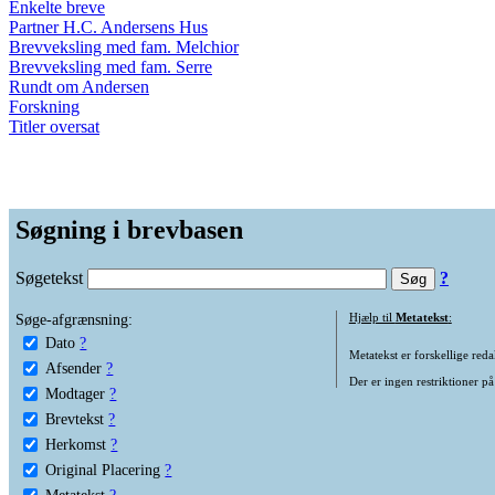
Enkelte breve
Partner H.C. Andersens Hus
Brevveksling med fam. Melchior
Brevveksling med fam. Serre
Rundt om Andersen
Forskning
Titler oversat
Søgning i brevbasen
Søgetekst
?
Søge-afgrænsning:
Hjælp til
Metatekst
:
Dato
?
Metatekst er forskellige reda
Afsender
?
Der er ingen restriktioner på
Modtager
?
Brevtekst
?
Herkomst
?
Original Placering
?
Metatekst
?