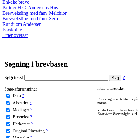
Enkelte breve
Partner H.C. Andersens Hus
Brevveksling med fam. Melchior
Brevveksling med fam. Serre
Rundt om Andersen
Forskning
Titler oversat
Søgning i brevbasen
Søgetekst
?
Søge-afgrænsning:
Hjælp til
Brevtekst
:
Dato
?
Der er ingen restriktioner p
Afsender
?
normalt.
Modtager
?
Vil du f.eks. finde en tekst,
Naar dette Brev
indgår, skal
Brevtekst
?
Herkomst
?
Original Placering
?
Metatekst
?