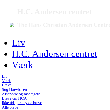
H.C. Andersen centret
The Hans Christian Andersen Centr
Liv
H.C. Andersen centret
Værk
Liv
Værk
Breve
Søg i brevbasen
Afsendere og modtagere
Breve om HCA
Ikke tidligere trykte breve
Alle breve