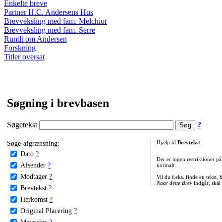
Enkelte breve
Partner H.C. Andersens Hus
Brevveksling med fam. Melchior
Brevveksling med fam. Serre
Rundt om Andersen
Forskning
Titler oversat
Søgning i brevbasen
Søgetekst
?
Søge-afgrænsning:
Hjælp til
Brevtekst
:
Dato
?
Der er ingen restriktioner p
Afsender
?
normalt.
Modtager
?
Vil du f.eks. finde en tekst,
Naar dette Brev
indgår, skal
Brevtekst
?
Herkomst
?
Original Placering
?
Metatekst
?