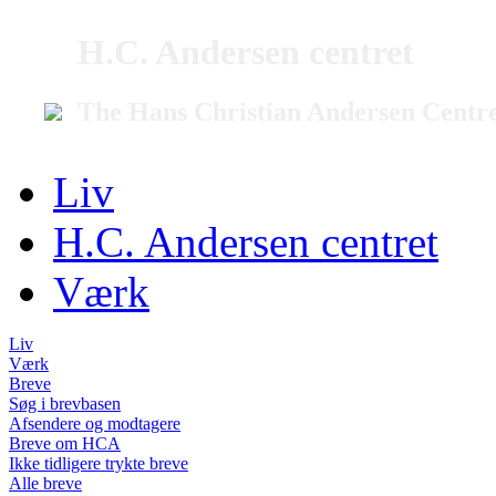
H.C. Andersen centret
The Hans Christian Andersen Centr
Liv
H.C. Andersen centret
Værk
Liv
Værk
Breve
Søg i brevbasen
Afsendere og modtagere
Breve om HCA
Ikke tidligere trykte breve
Alle breve