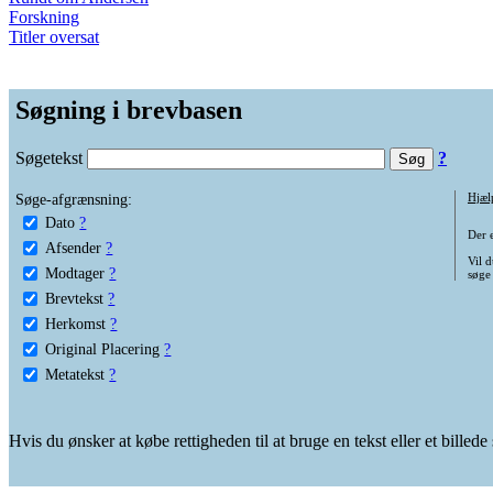
Forskning
Titler oversat
Søgning i brevbasen
Søgetekst
?
Søge-afgrænsning:
Hjæl
Dato
?
Der 
Afsender
?
Vil d
Modtager
?
søge
Brevtekst
?
Herkomst
?
Original Placering
?
Metatekst
?
Hvis du ønsker at købe rettigheden til at bruge en tekst eller et billed