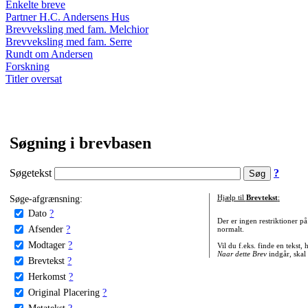
Enkelte breve
Partner H.C. Andersens Hus
Brevveksling med fam. Melchior
Brevveksling med fam. Serre
Rundt om Andersen
Forskning
Titler oversat
Søgning i brevbasen
Søgetekst
?
Søge-afgrænsning:
Hjælp til
Brevtekst
:
Dato
?
Der er ingen restriktioner p
Afsender
?
normalt.
Modtager
?
Vil du f.eks. finde en tekst,
Naar dette Brev
indgår, skal
Brevtekst
?
Herkomst
?
Original Placering
?
Metatekst
?