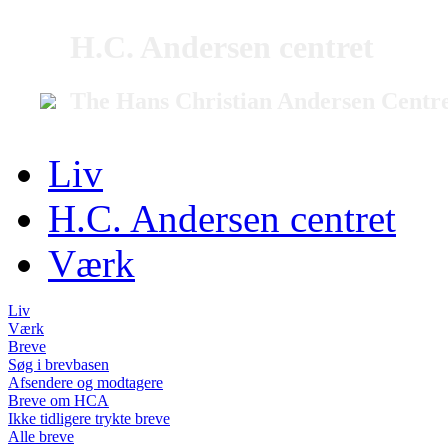
H.C. Andersen centret
The Hans Christian Andersen Centr
Liv
H.C. Andersen centret
Værk
Liv
Værk
Breve
Søg i brevbasen
Afsendere og modtagere
Breve om HCA
Ikke tidligere trykte breve
Alle breve