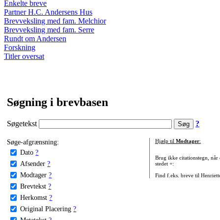
Enkelte breve
Partner H.C. Andersens Hus
Brevveksling med fam. Melchior
Brevveksling med fam. Serre
Rundt om Andersen
Forskning
Titler oversat
Søgning i brevbasen
Søgetekst
?
Søge-afgrænsning:
Hjælp til
Modtager
:
Dato
?
Brug ikke citationstegn, når
Afsender
?
stedet +:
Modtager
?
Find f.eks. breve til Henriet
Brevtekst
?
Herkomst
?
Original Placering
?
Metatekst
?