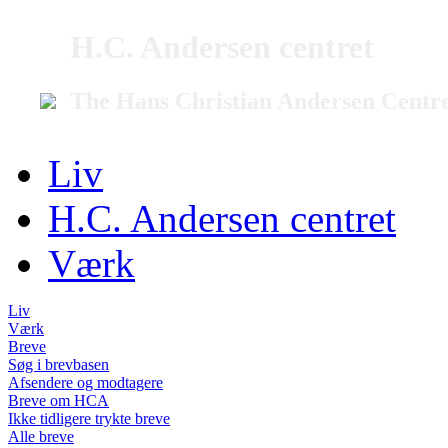
H.C. Andersen centret
The Hans Christian Andersen Centr
Liv
H.C. Andersen centret
Værk
Liv
Værk
Breve
Søg i brevbasen
Afsendere og modtagere
Breve om HCA
Ikke tidligere trykte breve
Alle breve