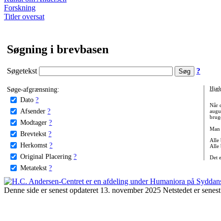
Forskning
Titler oversat
Søgning i brevbasen
Søgetekst
?
Søge-afgrænsning:
Hjæl
Dato
?
Når 
Afsender
?
augu
bruge
Modtager
?
Man 
Brevtekst
?
Alle
Herkomst
?
Alle
Original Placering
?
Det 
Metatekst
?
Denne side er senest opdateret 13. november 2025 Netstedet er senest