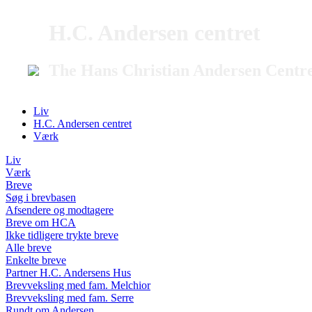
H.C. Andersen centret
The Hans Christian Andersen Centr
Liv
H.C. Andersen centret
Værk
Liv
Værk
Breve
Søg i brevbasen
Afsendere og modtagere
Breve om HCA
Ikke tidligere trykte breve
Alle breve
Enkelte breve
Partner H.C. Andersens Hus
Brevveksling med fam. Melchior
Brevveksling med fam. Serre
Rundt om Andersen