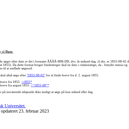
p til
Dato
:
du søger efter dato er det i formatet ÅÅÅÅ-MM-DD, dvs. år-måned-dag. (f.eks. er 1855-08-02 d
st 1855). Da dette format bruger bindestreger skal en dato i citationstegn, da - betyder minus og
s til at undlade søgeord.
skal altså søge efter
"1855-08-02"
for at finde breve fra d. 2. august 1855.
 breve fra 1855:
+1855*
 breve fra august 1855:
+"1855-08"*
er på nuværende tidspunkt ikke muligt at søge på kun måned eller dag.
 opdateret 23. februar 2023