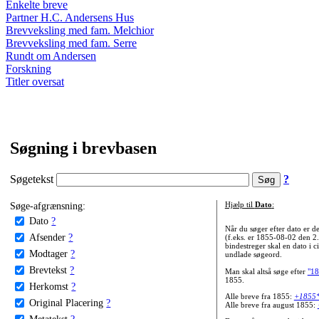
Enkelte breve
Partner H.C. Andersens Hus
Brevveksling med fam. Melchior
Brevveksling med fam. Serre
Rundt om Andersen
Forskning
Titler oversat
Søgning i brevbasen
Søgetekst
?
Søge-afgrænsning:
Hjælp til
Dato
:
Dato
?
Når du søger efter dato er
Afsender
?
(f.eks. er 1855-08-02 den 2
bindestreger skal en dato i c
Modtager
?
undlade søgeord.
Brevtekst
?
Man skal altså søge efter
"18
1855.
Herkomst
?
Alle breve fra 1855:
+1855
Original Placering
?
Alle breve fra august 1855:
Metatekst
?