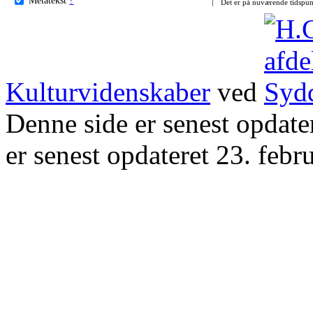
Det er på nuværende tidspun
Kulturvidenskaber
ved
Denne side er senest opdat
er senest opdateret 23. febr