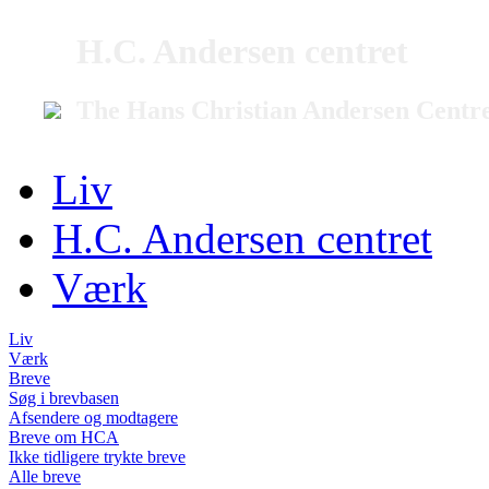
H.C. Andersen centret
The Hans Christian Andersen Centr
Liv
H.C. Andersen centret
Værk
Liv
Værk
Breve
Søg i brevbasen
Afsendere og modtagere
Breve om HCA
Ikke tidligere trykte breve
Alle breve