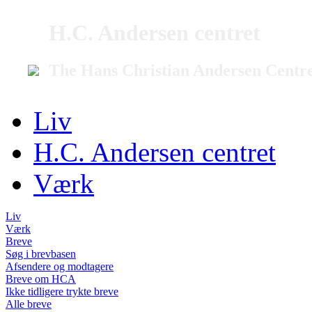
H.C. Andersen centret
The Hans Christian Andersen Centr
Liv
H.C. Andersen centret
Værk
Liv
Værk
Breve
Søg i brevbasen
Afsendere og modtagere
Breve om HCA
Ikke tidligere trykte breve
Alle breve