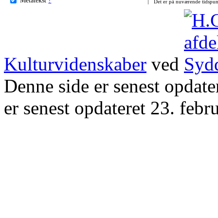
Det er på nuværende tidspun
Kulturvidenskaber
ved
Denne side er senest opdat
er senest opdateret 23. febr