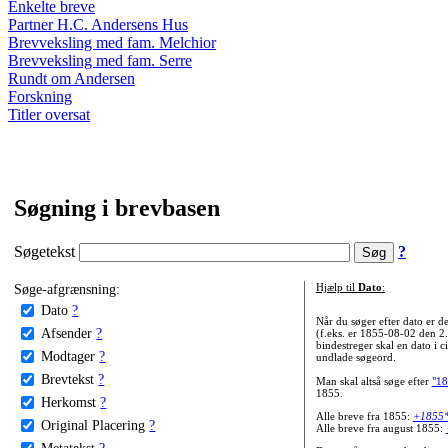
Enkelte breve
Partner H.C. Andersens Hus
Brevveksling med fam. Melchior
Brevveksling med fam. Serre
Rundt om Andersen
Forskning
Titler oversat
Søgning i brevbasen
Søgetekst
?
Søge-afgrænsning:
Hjælp til
Dato
:
Dato
?
Når du søger efter dato er
Afsender
?
(f.eks. er 1855-08-02 den 2
bindestreger skal en dato i c
Modtager
?
undlade søgeord.
Brevtekst
?
Man skal altså søge efter
"18
1855.
Herkomst
?
Alle breve fra 1855:
+1855
Original Placering
?
Alle breve fra august 1855:
Metatekst
?