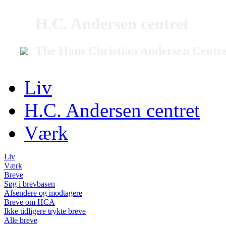
H.C. Andersen centret
The Hans Christian Andersen Centr
Liv
H.C. Andersen centret
Værk
Liv
Værk
Breve
Søg i brevbasen
Afsendere og modtagere
Breve om HCA
Ikke tidligere trykte breve
Alle breve