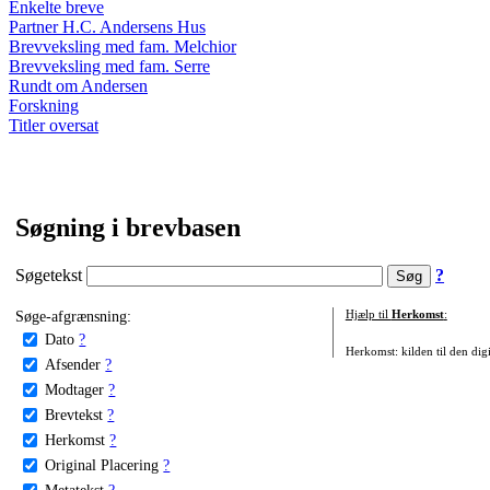
Enkelte breve
Partner H.C. Andersens Hus
Brevveksling med fam. Melchior
Brevveksling med fam. Serre
Rundt om Andersen
Forskning
Titler oversat
Søgning i brevbasen
Søgetekst
?
Søge-afgrænsning:
Hjælp til
Herkomst
:
Dato
?
Herkomst: kilden til den digi
Afsender
?
Modtager
?
Brevtekst
?
Herkomst
?
Original Placering
?
Metatekst
?