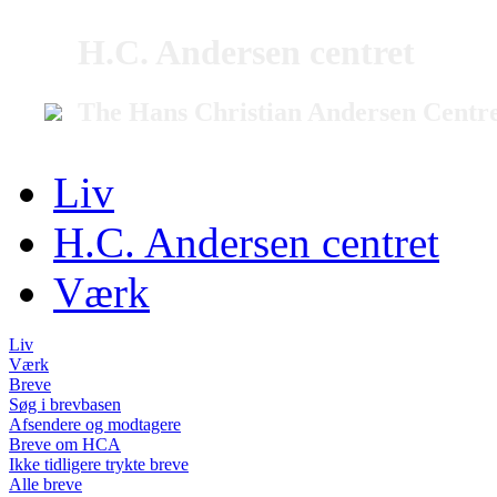
H.C. Andersen centret
The Hans Christian Andersen Centr
Liv
H.C. Andersen centret
Værk
Liv
Værk
Breve
Søg i brevbasen
Afsendere og modtagere
Breve om HCA
Ikke tidligere trykte breve
Alle breve