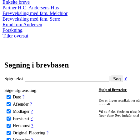
Enkelte breve
Partner H.C. Andersens Hus
Brevveksling med fam. Melchior
Brevveksling med fam. Serre
Rundt om Andersen
Forskning
Titler oversat
Søgning i brevbasen
Søgetekst
?
Søge-afgrænsning:
Hjælp til
Brevtekst
:
Dato
?
Der er ingen restriktioner p
Afsender
?
normalt.
Modtager
?
Vil du f.eks. finde en tekst,
Naar dette Brev
indgår, skal
Brevtekst
?
Herkomst
?
Original Placering
?
Metatekst
?