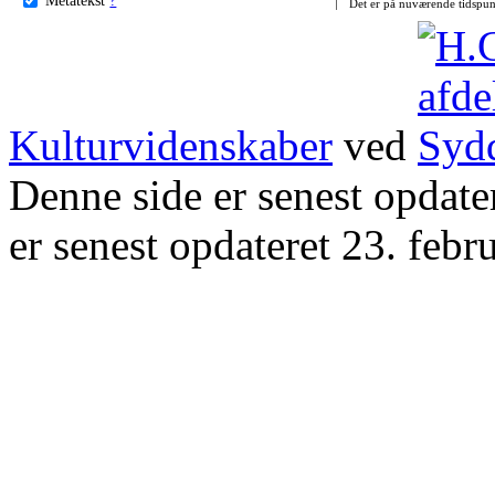
Det er på nuværende tidspun
Kulturvidenskaber
ved
Denne side er senest opdat
er senest opdateret 23. febr