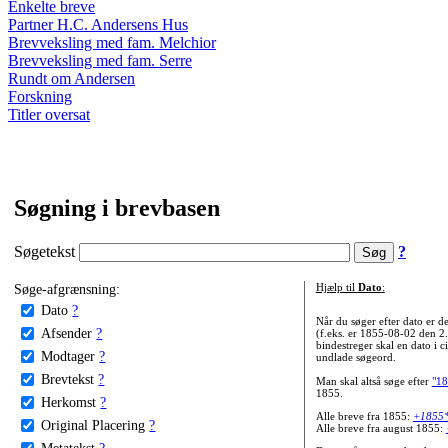
Enkelte breve
Partner H.C. Andersens Hus
Brevveksling med fam. Melchior
Brevveksling med fam. Serre
Rundt om Andersen
Forskning
Titler oversat
Søgning i brevbasen
Søgetekst
?
Søge-afgrænsning:
Hjælp til
Dato
:
Dato
?
Når du søger efter dato er
Afsender
?
(f.eks. er 1855-08-02 den 2
bindestreger skal en dato i c
Modtager
?
undlade søgeord.
Brevtekst
?
Man skal altså søge efter
"18
1855.
Herkomst
?
Alle breve fra 1855:
+1855
Original Placering
?
Alle breve fra august 1855:
Metatekst
?