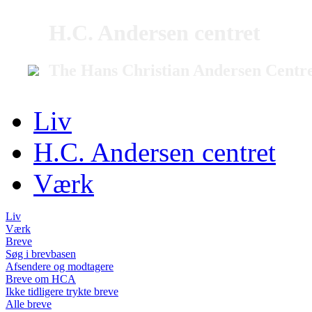
H.C. Andersen centret
The Hans Christian Andersen Centr
Liv
H.C. Andersen centret
Værk
Liv
Værk
Breve
Søg i brevbasen
Afsendere og modtagere
Breve om HCA
Ikke tidligere trykte breve
Alle breve