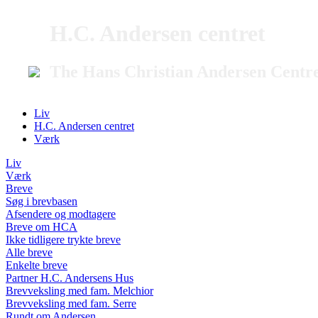
H.C. Andersen centret
The Hans Christian Andersen Centr
Liv
H.C. Andersen centret
Værk
Liv
Værk
Breve
Søg i brevbasen
Afsendere og modtagere
Breve om HCA
Ikke tidligere trykte breve
Alle breve
Enkelte breve
Partner H.C. Andersens Hus
Brevveksling med fam. Melchior
Brevveksling med fam. Serre
Rundt om Andersen