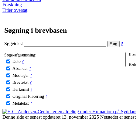
Forskning
Titler oversat
Søgning i brevbasen
Søgetekst
?
Søge-afgrænsning:
Hjæl
Dato
?
Herko
Afsender
?
Modtager
?
Brevtekst
?
Herkomst
?
Original Placering
?
Metatekst
?
Denne side er senest opdateret 13. november 2025 Netstedet er senest