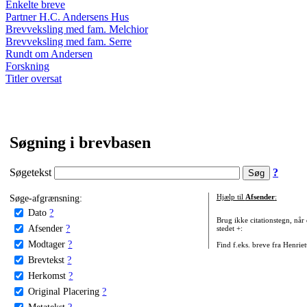
Enkelte breve
Partner H.C. Andersens Hus
Brevveksling med fam. Melchior
Brevveksling med fam. Serre
Rundt om Andersen
Forskning
Titler oversat
Søgning i brevbasen
Søgetekst
?
Søge-afgrænsning:
Hjælp til
Afsender
:
Dato
?
Brug ikke citationstegn, når
Afsender
?
stedet +:
Modtager
?
Find f.eks. breve fra Henrie
Brevtekst
?
Herkomst
?
Original Placering
?
Metatekst
?