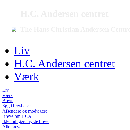
H.C. Andersen centret
The Hans Christian Andersen Centr
Liv
H.C. Andersen centret
Værk
Liv
Værk
Breve
Søg i brevbasen
Afsendere og modtagere
Breve om HCA
Ikke tidligere trykte breve
Alle breve