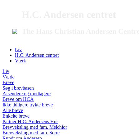
H.C. Andersen centret
The Hans Christian Andersen Centr
Liv
H.C. Andersen centret
Værk
Liv
Værk
Breve
Søg i brevbasen
Afsendere og modtagere
Breve om HCA
Ikke tidligere trykte breve
Alle breve
Enkelte breve
Partner H.C. Andersens Hus
Brevveksling med fam. Melchior
Brevveksling med fam. Serre
Rundt om Andersen