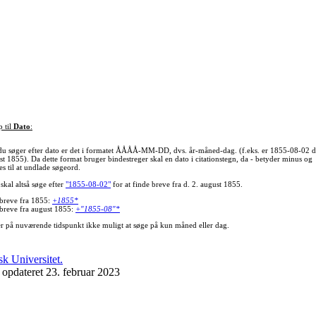
p til
Dato
:
du søger efter dato er det i formatet ÅÅÅÅ-MM-DD, dvs. år-måned-dag. (f.eks. er 1855-08-02 d
st 1855). Da dette format bruger bindestreger skal en dato i citationstegn, da - betyder minus og
s til at undlade søgeord.
skal altså søge efter
"1855-08-02"
for at finde breve fra d. 2. august 1855.
 breve fra 1855:
+1855*
 breve fra august 1855:
+"1855-08"*
er på nuværende tidspunkt ikke muligt at søge på kun måned eller dag.
 opdateret 23. februar 2023