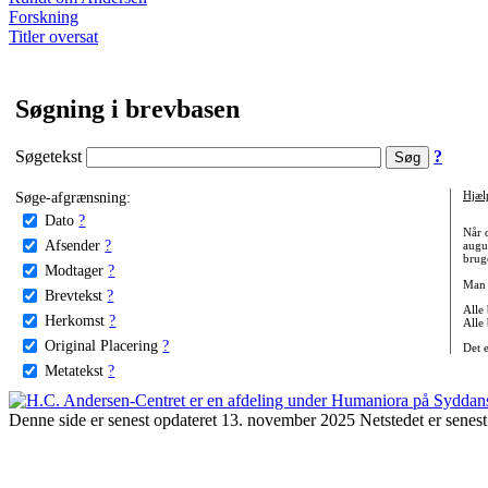
Forskning
Titler oversat
Søgning i brevbasen
Søgetekst
?
Søge-afgrænsning:
Hjæl
Dato
?
Når 
Afsender
?
augu
bruge
Modtager
?
Man 
Brevtekst
?
Alle
Herkomst
?
Alle
Original Placering
?
Det 
Metatekst
?
Denne side er senest opdateret 13. november 2025 Netstedet er senest