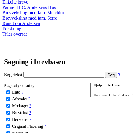
Enkelte breve
Partner H.C. Andersens Hus
Brevveksling med fam. Melchior
Brevveksling med fam. Serre
Rundt om Andersen
Forskning
Titler oversat
Søgning i brevbasen
Søgetekst
?
Søge-afgrænsning:
Hjælp til
Herkomst
:
Dato
?
Herkomst: kilden til den digi
Afsender
?
Modtager
?
Brevtekst
?
Herkomst
?
Original Placering
?
Metatekst
?