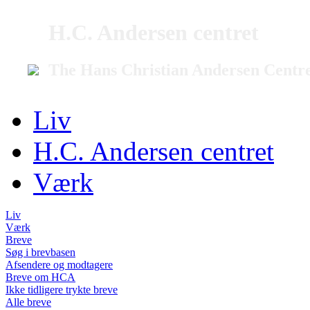
H.C. Andersen centret
The Hans Christian Andersen Centr
Liv
H.C. Andersen centret
Værk
Liv
Værk
Breve
Søg i brevbasen
Afsendere og modtagere
Breve om HCA
Ikke tidligere trykte breve
Alle breve