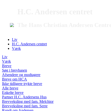
H.C. Andersen centret
The Hans Christian Andersen Centr
Liv
H.C. Andersen centret
Værk
Liv
Værk
Breve
Søg i brevbasen
Afsendere og modtagere
Breve om HCA
Ikke tidligere trykte breve
Alle breve
Enkelte breve
Partner H.C. Andersens Hus
Brevveksling med fam. Melchior
Brevveksling med fam. Serre
Rundt om Andersen