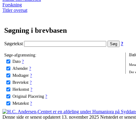
Forskning
Titler oversat
Søgning i brevbasen
Søgetekst
?
Søge-afgrænsning:
Hjæl
Dato
?
Metat
Afsender
?
Der e
Modtager
?
Brevtekst
?
Herkomst
?
Original Placering
?
Metatekst
?
Denne side er senest opdateret 13. november 2025 Netstedet er senest