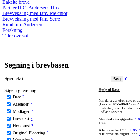
Enkelte breve
Partner H.C. Andersens Hus
Brevveksling med fam. Melchior
Brevveksling med fam. Serre
Rundt om Andersen
Forskning
Titler oversat
Søgning i brevbasen
Søgetekst
?
Søge-afgrænsning:
Hjælp til
Dato
:
Dato
?
Når du søger efter dato er
Afsender
?
(f.eks. er 1855-08-02 den 2
bindestreger skal en dato i c
Modtager
?
undlade søgeord.
Brevtekst
?
Man skal altså søge efter
"18
1855.
Herkomst
?
Alle breve fra 1855:
+1855
Original Placering
?
Alle breve fra august 1855:
Metatekst
?