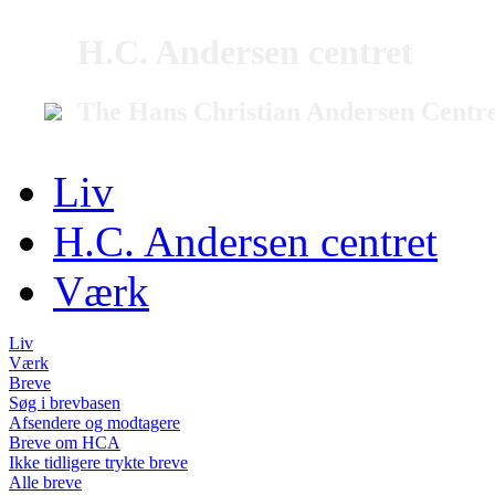
H.C. Andersen centret
The Hans Christian Andersen Centr
Liv
H.C. Andersen centret
Værk
Liv
Værk
Breve
Søg i brevbasen
Afsendere og modtagere
Breve om HCA
Ikke tidligere trykte breve
Alle breve