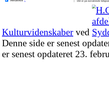
Det er på nuværende tidspun
Kulturvidenskaber
ved
Denne side er senest opdat
er senest opdateret 23. febr