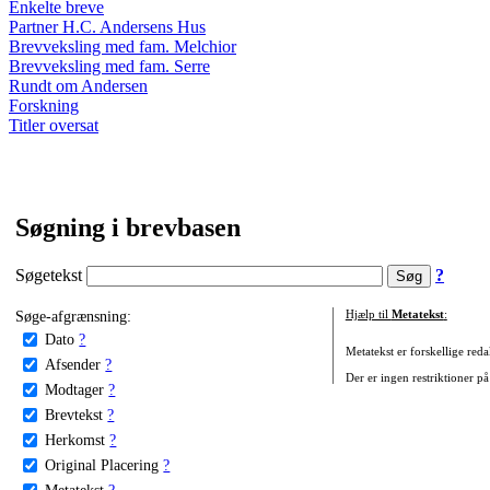
Enkelte breve
Partner H.C. Andersens Hus
Brevveksling med fam. Melchior
Brevveksling med fam. Serre
Rundt om Andersen
Forskning
Titler oversat
Søgning i brevbasen
Søgetekst
?
Søge-afgrænsning:
Hjælp til
Metatekst
:
Dato
?
Metatekst er forskellige reda
Afsender
?
Der er ingen restriktioner på
Modtager
?
Brevtekst
?
Herkomst
?
Original Placering
?
Metatekst
?