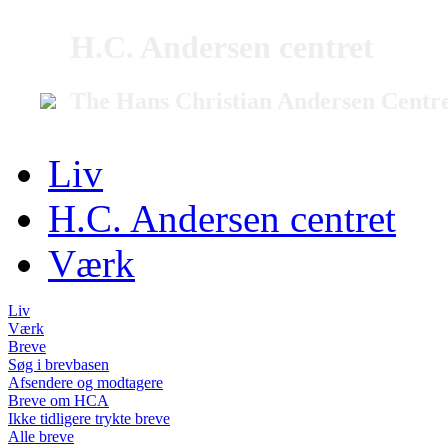
H.C. Andersen centret
The Hans Christian Andersen Centr
Liv
H.C. Andersen centret
Værk
Liv
Værk
Breve
Søg i brevbasen
Afsendere og modtagere
Breve om HCA
Ikke tidligere trykte breve
Alle breve