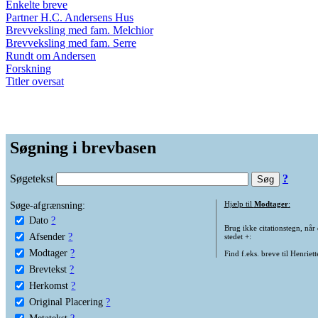
Enkelte breve
Partner H.C. Andersens Hus
Brevveksling med fam. Melchior
Brevveksling med fam. Serre
Rundt om Andersen
Forskning
Titler oversat
Søgning i brevbasen
Søgetekst
?
Søge-afgrænsning:
Hjælp til
Modtager
:
Dato
?
Brug ikke citationstegn, når
Afsender
?
stedet +:
Modtager
?
Find f.eks. breve til Henriet
Brevtekst
?
Herkomst
?
Original Placering
?
Metatekst
?