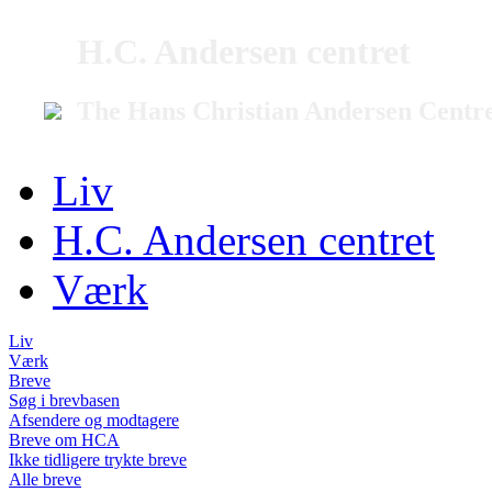
H.C. Andersen centret
The Hans Christian Andersen Centr
Liv
H.C. Andersen centret
Værk
Liv
Værk
Breve
Søg i brevbasen
Afsendere og modtagere
Breve om HCA
Ikke tidligere trykte breve
Alle breve