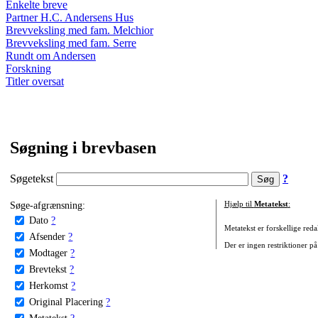
Enkelte breve
Partner H.C. Andersens Hus
Brevveksling med fam. Melchior
Brevveksling med fam. Serre
Rundt om Andersen
Forskning
Titler oversat
Søgning i brevbasen
Søgetekst
?
Søge-afgrænsning:
Hjælp til
Metatekst
:
Dato
?
Metatekst er forskellige reda
Afsender
?
Der er ingen restriktioner på
Modtager
?
Brevtekst
?
Herkomst
?
Original Placering
?
Metatekst
?