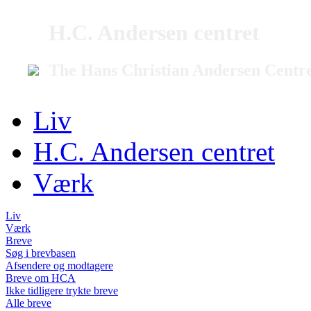
H.C. Andersen centret
The Hans Christian Andersen Centr
Liv
H.C. Andersen centret
Værk
Liv
Værk
Breve
Søg i brevbasen
Afsendere og modtagere
Breve om HCA
Ikke tidligere trykte breve
Alle breve