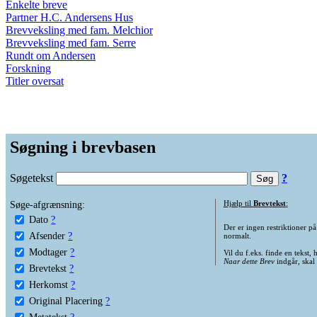
Enkelte breve
Partner H.C. Andersens Hus
Brevveksling med fam. Melchior
Brevveksling med fam. Serre
Rundt om Andersen
Forskning
Titler oversat
Søgning i brevbasen
Søgetekst
?
Søge-afgrænsning:
Hjælp til
Brevtekst
:
Dato
?
Der er ingen restriktioner p
Afsender
?
normalt.
Modtager
?
Vil du f.eks. finde en tekst,
Naar dette Brev
indgår, skal
Brevtekst
?
Herkomst
?
Original Placering
?
Metatekst
?