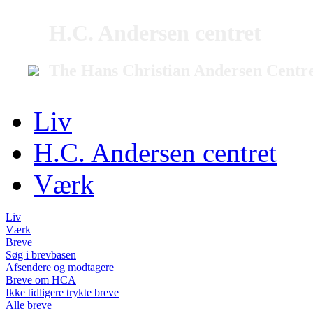
H.C. Andersen centret
The Hans Christian Andersen Centr
Liv
H.C. Andersen centret
Værk
Liv
Værk
Breve
Søg i brevbasen
Afsendere og modtagere
Breve om HCA
Ikke tidligere trykte breve
Alle breve