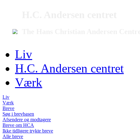
H.C. Andersen centret
The Hans Christian Andersen Centr
Liv
H.C. Andersen centret
Værk
Liv
Værk
Breve
Søg i brevbasen
Afsendere og modtagere
Breve om HCA
Ikke tidligere trykte breve
Alle breve