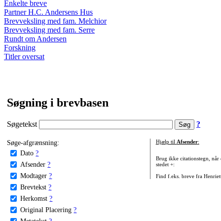
Enkelte breve
Partner H.C. Andersens Hus
Brevveksling med fam. Melchior
Brevveksling med fam. Serre
Rundt om Andersen
Forskning
Titler oversat
Søgning i brevbasen
Søgetekst
?
Søge-afgrænsning:
Hjælp til
Afsender
:
Dato
?
Brug ikke citationstegn, når
Afsender
?
stedet +:
Modtager
?
Find f.eks. breve fra Henrie
Brevtekst
?
Herkomst
?
Original Placering
?
Metatekst
?