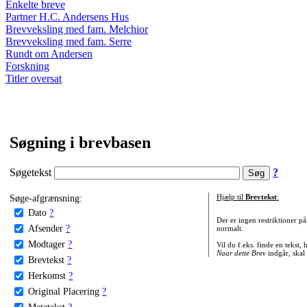
Enkelte breve
Partner H.C. Andersens Hus
Brevveksling med fam. Melchior
Brevveksling med fam. Serre
Rundt om Andersen
Forskning
Titler oversat
Søgning i brevbasen
Søgetekst
?
Søge-afgrænsning:
Hjælp til
Brevtekst
:
Dato
?
Der er ingen restriktioner p
Afsender
?
normalt.
Modtager
?
Vil du f.eks. finde en tekst,
Naar dette Brev
indgår, skal
Brevtekst
?
Herkomst
?
Original Placering
?
Metatekst
?