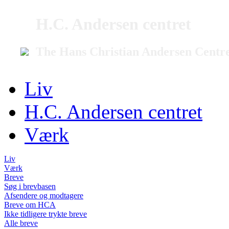
H.C. Andersen centret
The Hans Christian Andersen Centr
Liv
H.C. Andersen centret
Værk
Liv
Værk
Breve
Søg i brevbasen
Afsendere og modtagere
Breve om HCA
Ikke tidligere trykte breve
Alle breve