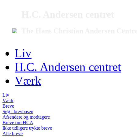
H.C. Andersen centret
The Hans Christian Andersen Centr
Liv
H.C. Andersen centret
Værk
Liv
Værk
Breve
Søg i brevbasen
Afsendere og modtagere
Breve om HCA
Ikke tidligere trykte breve
Alle breve