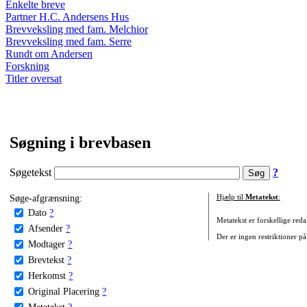
Enkelte breve
Partner H.C. Andersens Hus
Brevveksling med fam. Melchior
Brevveksling med fam. Serre
Rundt om Andersen
Forskning
Titler oversat
Søgning i brevbasen
Søgetekst
?
Søge-afgrænsning:
Hjælp til
Metatekst
:
Dato
?
Metatekst er forskellige reda
Afsender
?
Der er ingen restriktioner på
Modtager
?
Brevtekst
?
Herkomst
?
Original Placering
?
Metatekst
?