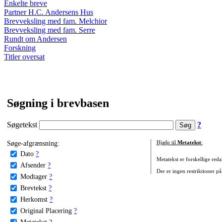
Enkelte breve
Partner H.C. Andersens Hus
Brevveksling med fam. Melchior
Brevveksling med fam. Serre
Rundt om Andersen
Forskning
Titler oversat
Søgning i brevbasen
Søgetekst
?
Søge-afgrænsning:
Hjælp til
Metatekst
:
Dato
?
Metatekst er forskellige reda
Afsender
?
Der er ingen restriktioner på
Modtager
?
Brevtekst
?
Herkomst
?
Original Placering
?
Metatekst
?