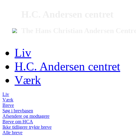
H.C. Andersen centret
The Hans Christian Andersen Centr
Liv
H.C. Andersen centret
Værk
Liv
Værk
Breve
Søg i brevbasen
Afsendere og modtagere
Breve om HCA
Ikke tidligere trykte breve
Alle breve