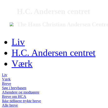
H.C. Andersen centret
The Hans Christian Andersen Centr
Liv
H.C. Andersen centret
Værk
Liv
Værk
Breve
Søg i brevbasen
Afsendere og modtagere
Breve om HCA
Ikke tidligere trykte breve
Alle breve