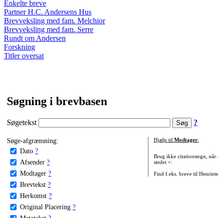
Enkelte breve
Partner H.C. Andersens Hus
Brevveksling med fam. Melchior
Brevveksling med fam. Serre
Rundt om Andersen
Forskning
Titler oversat
Søgning i brevbasen
Søgetekst
?
Søge-afgrænsning:
Hjælp til
Modtager
:
Dato
?
Brug ikke citationstegn, når
Afsender
?
stedet +:
Modtager
?
Find f.eks. breve til Henriet
Brevtekst
?
Herkomst
?
Original Placering
?
Metatekst
?