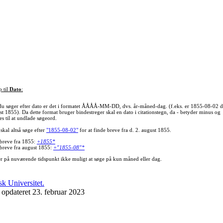
p til
Dato
:
du søger efter dato er det i formatet ÅÅÅÅ-MM-DD, dvs. år-måned-dag. (f.eks. er 1855-08-02 d
st 1855). Da dette format bruger bindestreger skal en dato i citationstegn, da - betyder minus og
s til at undlade søgeord.
skal altså søge efter
"1855-08-02"
for at finde breve fra d. 2. august 1855.
 breve fra 1855:
+1855*
 breve fra august 1855:
+"1855-08"*
er på nuværende tidspunkt ikke muligt at søge på kun måned eller dag.
 opdateret 23. februar 2023