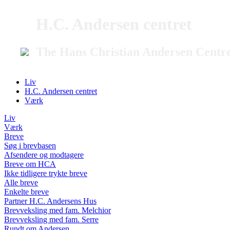
H.C. Andersen centret
The Hans Christian Andersen Centr
Liv
H.C. Andersen centret
Værk
Liv
Værk
Breve
Søg i brevbasen
Afsendere og modtagere
Breve om HCA
Ikke tidligere trykte breve
Alle breve
Enkelte breve
Partner H.C. Andersens Hus
Brevveksling med fam. Melchior
Brevveksling med fam. Serre
Rundt om Andersen