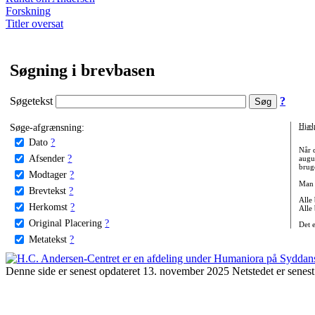
Forskning
Titler oversat
Søgning i brevbasen
Søgetekst
?
Søge-afgrænsning:
Hjæl
Dato
?
Når 
Afsender
?
augu
bruge
Modtager
?
Man 
Brevtekst
?
Alle
Herkomst
?
Alle
Original Placering
?
Det 
Metatekst
?
Denne side er senest opdateret 13. november 2025 Netstedet er senest