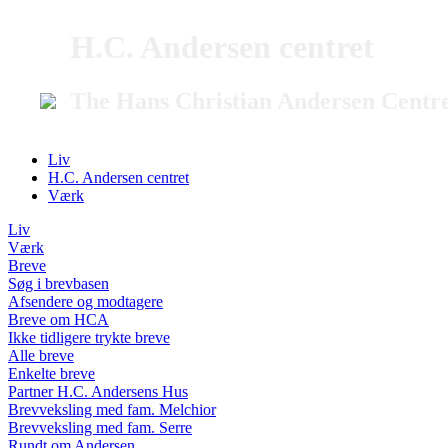
H.C. Andersen centret
The Hans Christian Andersen Centr
Liv
H.C. Andersen centret
Værk
Liv
Værk
Breve
Søg i brevbasen
Afsendere og modtagere
Breve om HCA
Ikke tidligere trykte breve
Alle breve
Enkelte breve
Partner H.C. Andersens Hus
Brevveksling med fam. Melchior
Brevveksling med fam. Serre
Rundt om Andersen