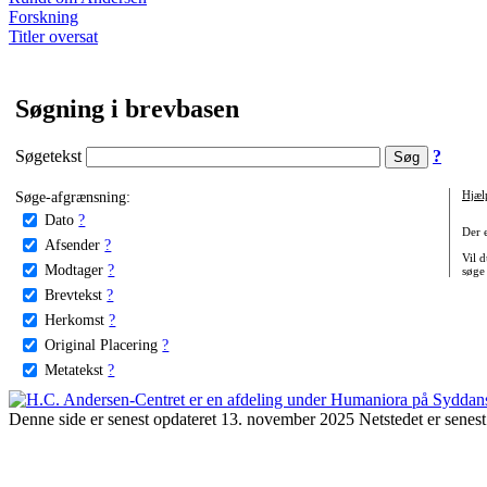
Forskning
Titler oversat
Søgning i brevbasen
Søgetekst
?
Søge-afgrænsning:
Hjæl
Dato
?
Der 
Afsender
?
Vil d
Modtager
?
søge
Brevtekst
?
Herkomst
?
Original Placering
?
Metatekst
?
Denne side er senest opdateret 13. november 2025 Netstedet er senest