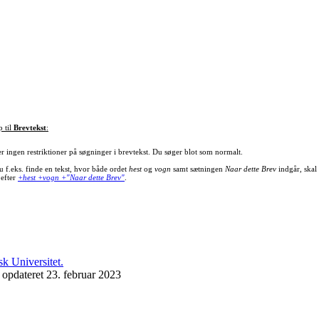
p til
Brevtekst
:
er ingen restriktioner på søgninger i brevtekst. Du søger blot som normalt.
u f.eks. finde en tekst, hvor både ordet
hest
og
vogn
samt sætningen
Naar dette Brev
indgår, skal
 efter
+hest +vogn +"Naar dette Brev"
.
 opdateret 23. februar 2023