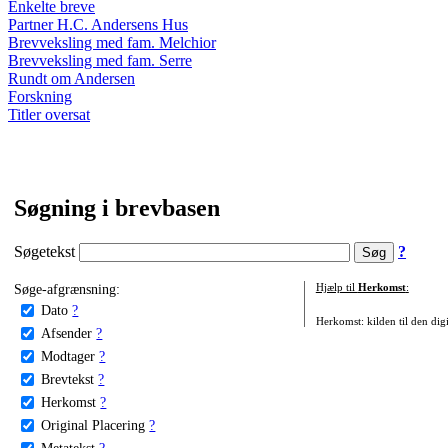
Enkelte breve
Partner H.C. Andersens Hus
Brevveksling med fam. Melchior
Brevveksling med fam. Serre
Rundt om Andersen
Forskning
Titler oversat
Søgning i brevbasen
Søgetekst
?
Søge-afgrænsning:
Hjælp til
Herkomst
:
Dato
?
Herkomst: kilden til den digi
Afsender
?
Modtager
?
Brevtekst
?
Herkomst
?
Original Placering
?
Metatekst
?