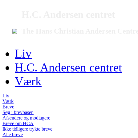
H.C. Andersen centret
The Hans Christian Andersen Centr
Liv
H.C. Andersen centret
Værk
Liv
Værk
Breve
Søg i brevbasen
Afsendere og modtagere
Breve om HCA
Ikke tidligere trykte breve
Alle breve