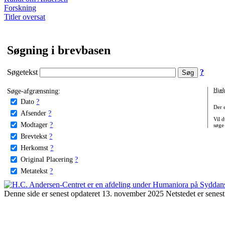
Forskning
Titler oversat
Søgning i brevbasen
Søgetekst
?
Søge-afgrænsning:
Hjæl
Dato
?
Der 
Afsender
?
Vil d
Modtager
?
søge
Brevtekst
?
Herkomst
?
Original Placering
?
Metatekst
?
Denne side er senest opdateret 13. november 2025 Netstedet er senest