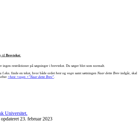
p til
Brevtekst
:
er ingen restriktioner på søgninger i brevtekst. Du søger blot som normalt.
u f.eks. finde en tekst, hvor både ordet
hest
og
vogn
samt sætningen
Naar dette Brev
indgår, skal
 efter
+hest +vogn +"Naar dette Brev"
.
 opdateret 23. februar 2023