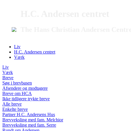
H.C. Andersen centret
The Hans Christian Andersen Centr
Liv
H.C. Andersen centret
Værk
Liv
Værk
Breve
Søg i brevbasen
Afsendere og modtagere
Breve om HCA
Ikke tidligere trykte breve
Alle breve
Enkelte breve
Partner H.C. Andersens Hus
Brevveksling med fam. Melchior
Brevveksling med fam. Serre
Rundt om Andersen