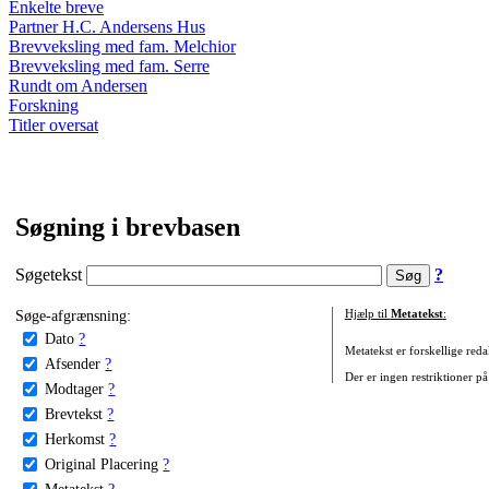
Enkelte breve
Partner H.C. Andersens Hus
Brevveksling med fam. Melchior
Brevveksling med fam. Serre
Rundt om Andersen
Forskning
Titler oversat
Søgning i brevbasen
Søgetekst
?
Søge-afgrænsning:
Hjælp til
Metatekst
:
Dato
?
Metatekst er forskellige reda
Afsender
?
Der er ingen restriktioner på
Modtager
?
Brevtekst
?
Herkomst
?
Original Placering
?
Metatekst
?