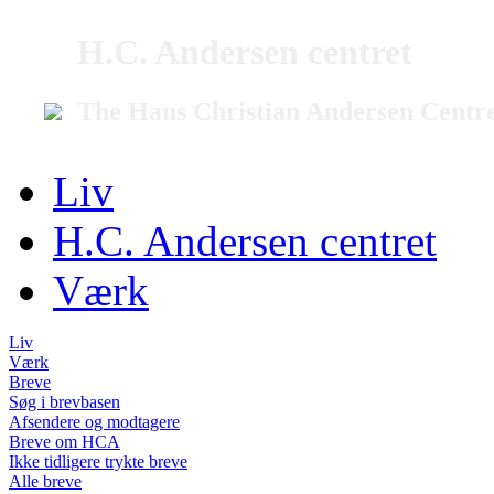
H.C. Andersen centret
The Hans Christian Andersen Centr
Liv
H.C. Andersen centret
Værk
Liv
Værk
Breve
Søg i brevbasen
Afsendere og modtagere
Breve om HCA
Ikke tidligere trykte breve
Alle breve