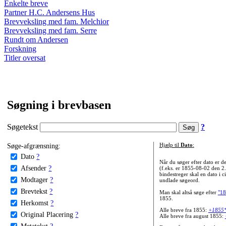
Enkelte breve
Partner H.C. Andersens Hus
Brevveksling med fam. Melchior
Brevveksling med fam. Serre
Rundt om Andersen
Forskning
Titler oversat
Søgning i brevbasen
Søgetekst
?
Søge-afgrænsning:
Hjælp til
Dato
:
Dato
?
Når du søger efter dato er
Afsender
?
(f.eks. er 1855-08-02 den 2
bindestreger skal en dato i c
Modtager
?
undlade søgeord.
Brevtekst
?
Man skal altså søge efter
"18
1855.
Herkomst
?
Alle breve fra 1855:
+1855
Original Placering
?
Alle breve fra august 1855:
Metatekst
?