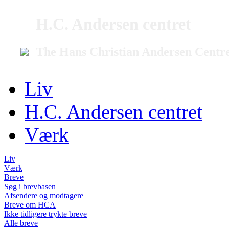
H.C. Andersen centret
The Hans Christian Andersen Centr
Liv
H.C. Andersen centret
Værk
Liv
Værk
Breve
Søg i brevbasen
Afsendere og modtagere
Breve om HCA
Ikke tidligere trykte breve
Alle breve