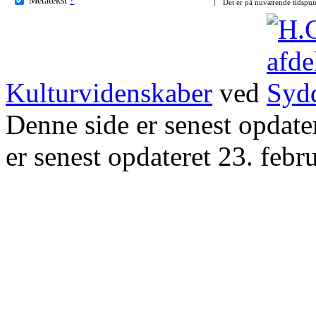
Det er på nuværende tidspun
Kulturvidenskaber
ved
Denne side er senest opdat
er senest opdateret 23. febr