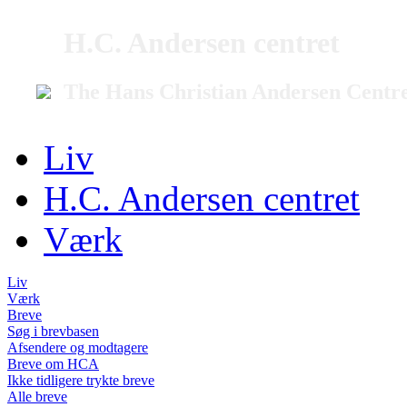
H.C. Andersen centret
The Hans Christian Andersen Centr
Liv
H.C. Andersen centret
Værk
Liv
Værk
Breve
Søg i brevbasen
Afsendere og modtagere
Breve om HCA
Ikke tidligere trykte breve
Alle breve