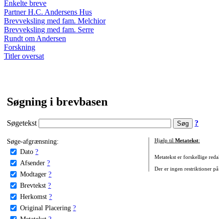
Enkelte breve
Partner H.C. Andersens Hus
Brevveksling med fam. Melchior
Brevveksling med fam. Serre
Rundt om Andersen
Forskning
Titler oversat
Søgning i brevbasen
Søgetekst
?
Søge-afgrænsning:
Hjælp til
Metatekst
:
Dato
?
Metatekst er forskellige reda
Afsender
?
Der er ingen restriktioner på
Modtager
?
Brevtekst
?
Herkomst
?
Original Placering
?
Metatekst
?