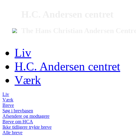
H.C. Andersen centret
The Hans Christian Andersen Centr
Liv
H.C. Andersen centret
Værk
Liv
Værk
Breve
Søg i brevbasen
Afsendere og modtagere
Breve om HCA
Ikke tidligere trykte breve
Alle breve