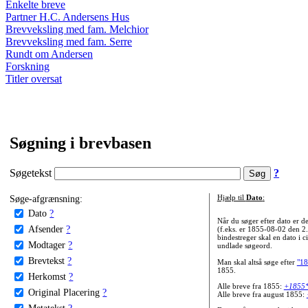
Enkelte breve
Partner H.C. Andersens Hus
Brevveksling med fam. Melchior
Brevveksling med fam. Serre
Rundt om Andersen
Forskning
Titler oversat
Søgning i brevbasen
Søgetekst
?
Søge-afgrænsning:
Hjælp til
Dato
:
Dato
?
Når du søger efter dato er
Afsender
?
(f.eks. er 1855-08-02 den 2
bindestreger skal en dato i c
Modtager
?
undlade søgeord.
Brevtekst
?
Man skal altså søge efter
"18
1855.
Herkomst
?
Alle breve fra 1855:
+1855
Original Placering
?
Alle breve fra august 1855:
Metatekst
?