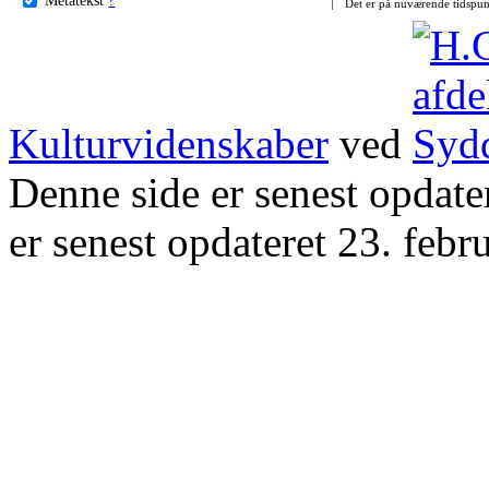
Det er på nuværende tidspun
Kulturvidenskaber
ved
Denne side er senest opdat
er senest opdateret 23. febr