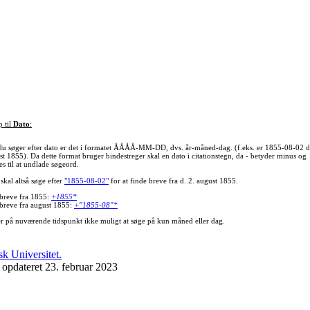
p til
Dato
:
du søger efter dato er det i formatet ÅÅÅÅ-MM-DD, dvs. år-måned-dag. (f.eks. er 1855-08-02 d
st 1855). Da dette format bruger bindestreger skal en dato i citationstegn, da - betyder minus og
s til at undlade søgeord.
skal altså søge efter
"1855-08-02"
for at finde breve fra d. 2. august 1855.
 breve fra 1855:
+1855*
 breve fra august 1855:
+"1855-08"*
er på nuværende tidspunkt ikke muligt at søge på kun måned eller dag.
 opdateret 23. februar 2023