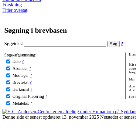
Forskning
Titler oversat
Søgning i brevbasen
Søgetekst
?
Søge-afgrænsning:
Hjæl
Dato
?
Når 
Afsender
?
augu
bruge
Modtager
?
Man 
Brevtekst
?
Alle
Herkomst
?
Alle
Original Placering
?
Det 
Metatekst
?
Denne side er senest opdateret 13. november 2025 Netstedet er senest