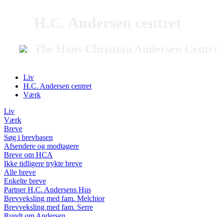
H.C. Andersen centret
The Hans Christian Andersen Centr
Liv
H.C. Andersen centret
Værk
Liv
Værk
Breve
Søg i brevbasen
Afsendere og modtagere
Breve om HCA
Ikke tidligere trykte breve
Alle breve
Enkelte breve
Partner H.C. Andersens Hus
Brevveksling med fam. Melchior
Brevveksling med fam. Serre
Rundt om Andersen