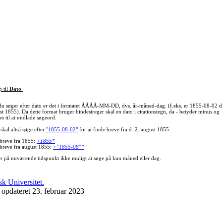
p til
Dato
:
du søger efter dato er det i formatet ÅÅÅÅ-MM-DD, dvs. år-måned-dag. (f.eks. er 1855-08-02 d
st 1855). Da dette format bruger bindestreger skal en dato i citationstegn, da - betyder minus og
s til at undlade søgeord.
skal altså søge efter
"1855-08-02"
for at finde breve fra d. 2. august 1855.
 breve fra 1855:
+1855*
 breve fra august 1855:
+"1855-08"*
er på nuværende tidspunkt ikke muligt at søge på kun måned eller dag.
 opdateret 23. februar 2023