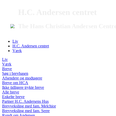
H.C. Andersen centret
The Hans Christian Andersen Centr
Liv
H.C. Andersen centret
Værk
Liv
Værk
Breve
Søg i brevbasen
Afsendere og modtagere
Breve om HCA
Ikke tidligere trykte breve
Alle breve
Enkelte breve
Partner H.C. Andersens Hus
Brevveksling med fam. Melchior
Brevveksling med fam. Serre
Rundt om Andersen