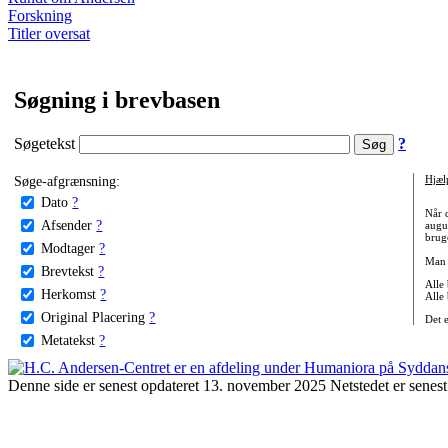
Forskning
Titler oversat
Søgning i brevbasen
Søgetekst
?
Søge-afgrænsning:
Hjæl
Dato
?
Når 
Afsender
?
augu
bruge
Modtager
?
Man 
Brevtekst
?
Alle
Herkomst
?
Alle
Original Placering
?
Det 
Metatekst
?
Denne side er senest opdateret 13. november 2025 Netstedet er senest