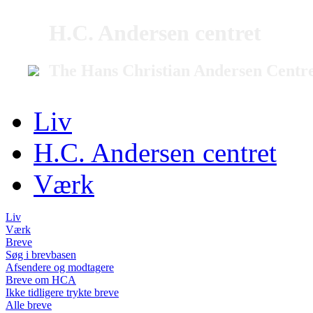
H.C. Andersen centret
The Hans Christian Andersen Centr
Liv
H.C. Andersen centret
Værk
Liv
Værk
Breve
Søg i brevbasen
Afsendere og modtagere
Breve om HCA
Ikke tidligere trykte breve
Alle breve