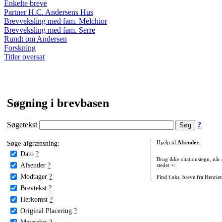
Enkelte breve
Partner H.C. Andersens Hus
Brevveksling med fam. Melchior
Brevveksling med fam. Serre
Rundt om Andersen
Forskning
Titler oversat
Søgning i brevbasen
Søgetekst
?
Søge-afgrænsning:
Hjælp til
Afsender
:
Dato
?
Brug ikke citationstegn, når
Afsender
?
stedet +:
Modtager
?
Find f.eks. breve fra Henrie
Brevtekst
?
Herkomst
?
Original Placering
?
Metatekst
?