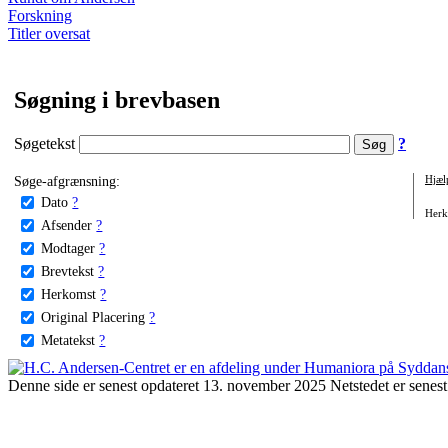
Forskning
Titler oversat
Søgning i brevbasen
Søgetekst
?
Søge-afgrænsning:
Hjæl
Dato
?
Herko
Afsender
?
Modtager
?
Brevtekst
?
Herkomst
?
Original Placering
?
Metatekst
?
Denne side er senest opdateret 13. november 2025 Netstedet er senest