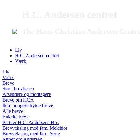
H.C. Andersen centret
The Hans Christian Andersen Centr
Liv
H.C. Andersen centret
Værk
Liv
Værk
Breve
Søg i brevbasen
Afsendere og modtagere
Breve om HCA
Ikke tidligere trykte breve
Alle breve
Enkelte breve
Partner H.C. Andersens Hus
Brevveksling med fam. Melchior
Brevveksling med fam. Serre
Rundt om Andersen