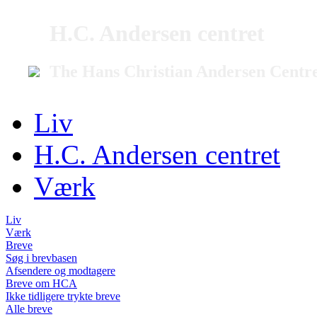
H.C. Andersen centret
The Hans Christian Andersen Centr
Liv
H.C. Andersen centret
Værk
Liv
Værk
Breve
Søg i brevbasen
Afsendere og modtagere
Breve om HCA
Ikke tidligere trykte breve
Alle breve