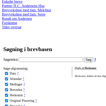
Enkelte breve
Partner H.C. Andersens Hus
Brevveksling med fam. Melchior
Brevveksling med fam. Serre
Rundt om Andersen
Forskning
Titler oversat
Søgning i brevbasen
Søgetekst
?
Søge-afgrænsning:
Hjælp til
Herkomst
:
Dato
?
Herkomst: kilden til den digi
Afsender
?
Modtager
?
Brevtekst
?
Herkomst
?
Original Placering
?
Metatekst
?