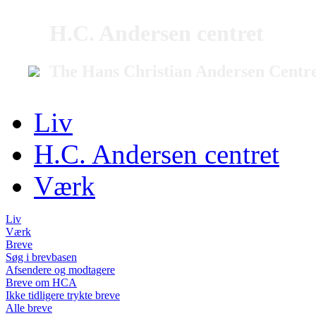
H.C. Andersen centret
The Hans Christian Andersen Centr
Liv
H.C. Andersen centret
Værk
Liv
Værk
Breve
Søg i brevbasen
Afsendere og modtagere
Breve om HCA
Ikke tidligere trykte breve
Alle breve