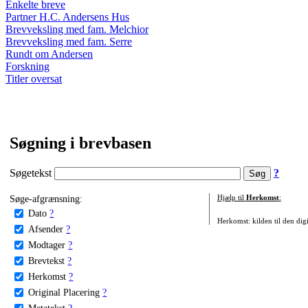
Enkelte breve
Partner H.C. Andersens Hus
Brevveksling med fam. Melchior
Brevveksling med fam. Serre
Rundt om Andersen
Forskning
Titler oversat
Søgning i brevbasen
Søgetekst
?
Søge-afgrænsning:
Hjælp til
Herkomst
:
Dato
?
Herkomst: kilden til den digi
Afsender
?
Modtager
?
Brevtekst
?
Herkomst
?
Original Placering
?
Metatekst
?