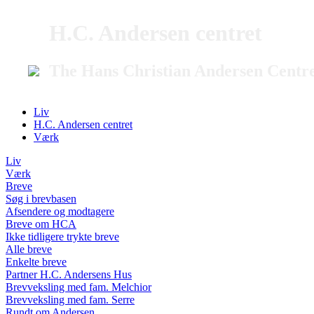
H.C. Andersen centret
The Hans Christian Andersen Centr
Liv
H.C. Andersen centret
Værk
Liv
Værk
Breve
Søg i brevbasen
Afsendere og modtagere
Breve om HCA
Ikke tidligere trykte breve
Alle breve
Enkelte breve
Partner H.C. Andersens Hus
Brevveksling med fam. Melchior
Brevveksling med fam. Serre
Rundt om Andersen