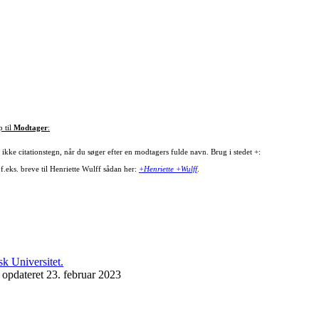
p til
Modtager
:
ikke citationstegn, når du søger efter en modtagers fulde navn. Brug i stedet +:
f.eks. breve til Henriette Wulff sådan her:
+Henriette +Wulff
.
 opdateret 23. februar 2023