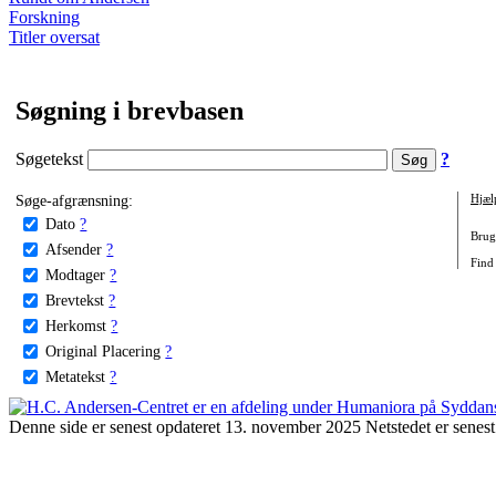
Forskning
Titler oversat
Søgning i brevbasen
Søgetekst
?
Søge-afgrænsning:
Hjæl
Dato
?
Brug 
Afsender
?
Find 
Modtager
?
Brevtekst
?
Herkomst
?
Original Placering
?
Metatekst
?
Denne side er senest opdateret 13. november 2025 Netstedet er senest