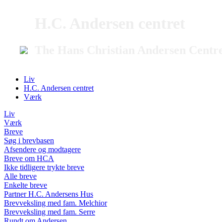
H.C. Andersen centret
The Hans Christian Andersen Centr
Liv
H.C. Andersen centret
Værk
Liv
Værk
Breve
Søg i brevbasen
Afsendere og modtagere
Breve om HCA
Ikke tidligere trykte breve
Alle breve
Enkelte breve
Partner H.C. Andersens Hus
Brevveksling med fam. Melchior
Brevveksling med fam. Serre
Rundt om Andersen