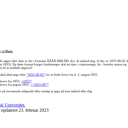
p til
Dato
:
du søger efter dato er det i formatet ÅÅÅÅ-MM-DD, dvs. år-måned-dag. (f.eks. er 1855-08-02 d
st 1855). Da dette format bruger bindestreger skal en dato i citationstegn, da - betyder minus og
s til at undlade søgeord.
skal altså søge efter
"1855-08-02"
for at finde breve fra d. 2. august 1855.
 breve fra 1855:
+1855*
 breve fra august 1855:
+"1855-08"*
er på nuværende tidspunkt ikke muligt at søge på kun måned eller dag.
 opdateret 23. februar 2023