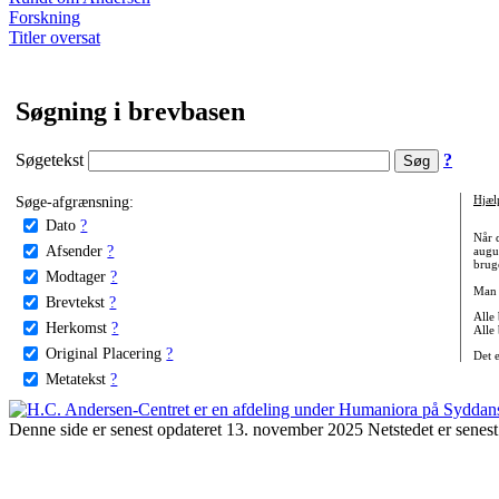
Forskning
Titler oversat
Søgning i brevbasen
Søgetekst
?
Søge-afgrænsning:
Hjæl
Dato
?
Når 
Afsender
?
augu
bruge
Modtager
?
Man 
Brevtekst
?
Alle
Herkomst
?
Alle
Original Placering
?
Det 
Metatekst
?
Denne side er senest opdateret 13. november 2025 Netstedet er senest