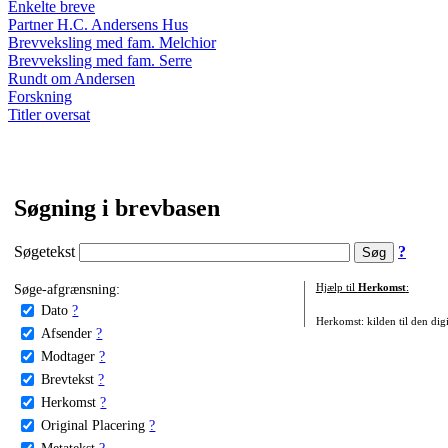
Enkelte breve
Partner H.C. Andersens Hus
Brevveksling med fam. Melchior
Brevveksling med fam. Serre
Rundt om Andersen
Forskning
Titler oversat
Søgning i brevbasen
Søgetekst
?
Søge-afgrænsning:
Hjælp til
Herkomst
:
Dato
?
Herkomst: kilden til den digi
Afsender
?
Modtager
?
Brevtekst
?
Herkomst
?
Original Placering
?
Metatekst
?