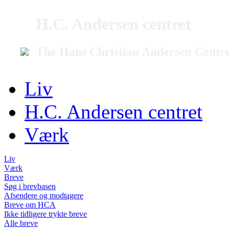
H.C. Andersen centret
The Hans Christian Andersen Centr
Liv
H.C. Andersen centret
Værk
Liv
Værk
Breve
Søg i brevbasen
Afsendere og modtagere
Breve om HCA
Ikke tidligere trykte breve
Alle breve