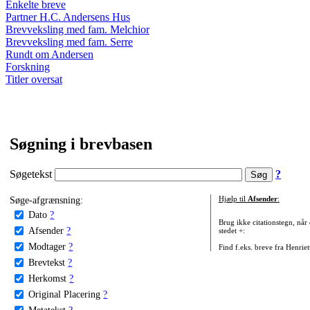
Enkelte breve
Partner H.C. Andersens Hus
Brevveksling med fam. Melchior
Brevveksling med fam. Serre
Rundt om Andersen
Forskning
Titler oversat
Søgning i brevbasen
Søgetekst
?
Søge-afgrænsning:
Hjælp til
Afsender
:
Dato
?
Brug ikke citationstegn, når
Afsender
?
stedet +:
Modtager
?
Find f.eks. breve fra Henrie
Brevtekst
?
Herkomst
?
Original Placering
?
Metatekst
?