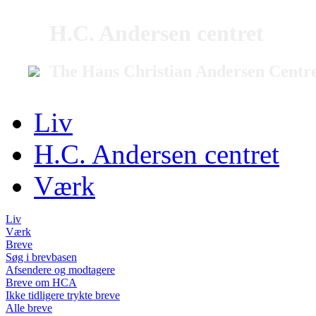
H.C. Andersen centret
The Hans Christian Andersen Centr
Liv
H.C. Andersen centret
Værk
Liv
Værk
Breve
Søg i brevbasen
Afsendere og modtagere
Breve om HCA
Ikke tidligere trykte breve
Alle breve