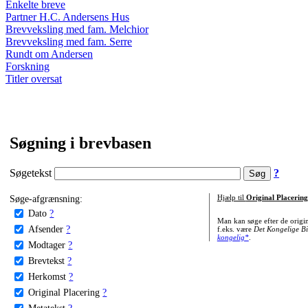
Enkelte breve
Partner H.C. Andersens Hus
Brevveksling med fam. Melchior
Brevveksling med fam. Serre
Rundt om Andersen
Forskning
Titler oversat
Søgning i brevbasen
Søgetekst
?
Søge-afgrænsning:
Hjælp til
Original Placering
Dato
?
Man kan søge efter de origi
Afsender
?
f.eks. være
Det Kongelige Bi
kongelig*
.
Modtager
?
Brevtekst
?
Herkomst
?
Original Placering
?
Metatekst
?