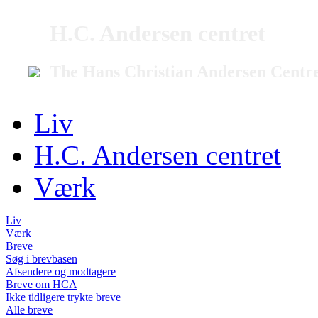
H.C. Andersen centret
The Hans Christian Andersen Centr
Liv
H.C. Andersen centret
Værk
Liv
Værk
Breve
Søg i brevbasen
Afsendere og modtagere
Breve om HCA
Ikke tidligere trykte breve
Alle breve